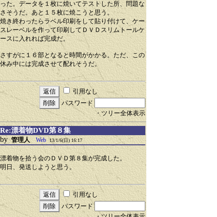
った。データを１枚に焼いてテストした所、問題な
さそうだ。あと１５枚に焼こうと思う。
焼き終わったらラベル印刷をして貼り付けて、ケー
スレーベルを作って印刷してＤＶＤスリムトールケ
ースに入れれば完成だ。
さすがに１６部となると時間がかかる。ただ、この
休み中には完成させて配れそうだ。
引用なし
パスワード
・ツリー全体表示
Re:漂着物DVD第８集
by
管理人
Web
13/1/6(日) 16:17
漂着物を拾う会のＤＶＤ第８集が完成した。
明日、発送しようと思う。
引用なし
パスワード
・ツリー全体表示