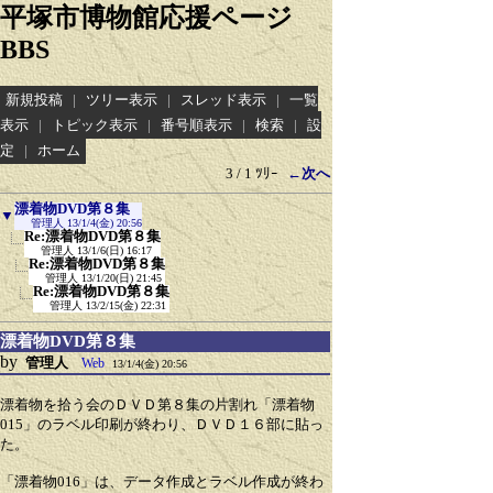
平塚市博物館応援ページ
BBS
新規投稿
|
ツリー表示
|
スレッド表示
|
一覧
表示
|
トピック表示
|
番号順表示
|
検索
|
設
定
|
ホーム
3 / 1 ﾂﾘｰ
←次へ
漂着物DVD第８集
▼
管理人
13/1/4(金) 20:56
Re:漂着物DVD第８集
管理人
13/1/6(日) 16:17
Re:漂着物DVD第８集
管理人
13/1/20(日) 21:45
Re:漂着物DVD第８集
管理人
13/2/15(金) 22:31
漂着物DVD第８集
by
管理人
Web
13/1/4(金) 20:56
漂着物を拾う会のＤＶＤ第８集の片割れ「漂着物
015」のラベル印刷が終わり、ＤＶＤ１６部に貼っ
た。
「漂着物016」は、データ作成とラベル作成が終わ