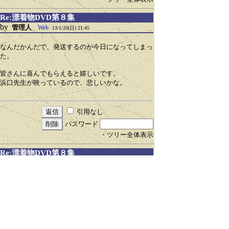
Re:漂着物DVD第８集
by
管理人
Web
13/1/20(日) 21:45
なんだかんだで、発送するのが今日になってしまっ
た。
皆さんに喜んでもらえると嬉しいです。
浜口先生が映っているので、悲しいかな。
引用なし
パスワード
・ツリー全体表示
Re:漂着物DVD第８集
by
管理人
Web
13/2/15(金) 22:31
ＤＶＤですが、ビデオですと映って
おられる方で不特定多数に見られ
たくないという方がおられますので、
会員の方以外に配布するのは自粛
しております。
代わりにホームページの行事編を