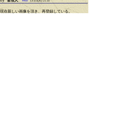
管理人
Web
13/3/5(火) 21:35
現在新しい画像を頂き、再登録している。
恒星の位置登録は終わり、星雲・星団の
位置登録は、ふたご座とオリオン座が
終わった。
登録作業は画面を真剣に見るので、目に
すごい負担がかかるようだ。この月、火
と大事を取って、登録はお休みした。
まあ、会社から帰ってからやるので、
やれたとしてもほんの少しだが。
引用なし
パスワード
・ツリー全体表示
Re:天文特別展「天の川銀河へようこそ」
by
管理人
Web
13/3/17(日) 22:35
ホームページの方では、いろいろ書いていたが、
こちらにはあまり書いていなかった。
「天の川銀河へようこそ」始まった。