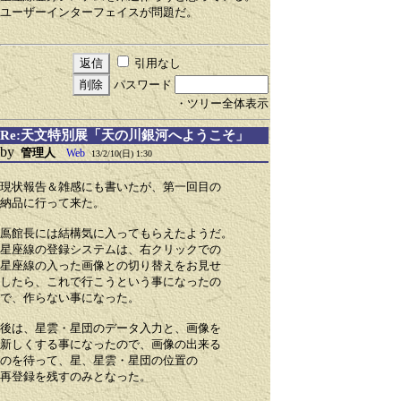
ユーザーインターフェイスが問題だ。
引用なし
パスワード
・ツリー全体表示
Re:天文特別展「天の川銀河へようこそ」
by
管理人
Web
13/2/10(日) 1:30
現状報告＆雑感にも書いたが、第一回目の
納品に行って来た。
鳫館長には結構気に入ってもらえたようだ。
星座線の登録システムは、右クリックでの
星座線の入った画像との切り替えをお見せ
したら、これで行こうという事になったの
で、作らない事になった。
後は、星雲・星団のデータ入力と、画像を
新しくする事になったので、画像の出来る
のを待って、星、星雲・星団の位置の
再登録を残すのみとなった。