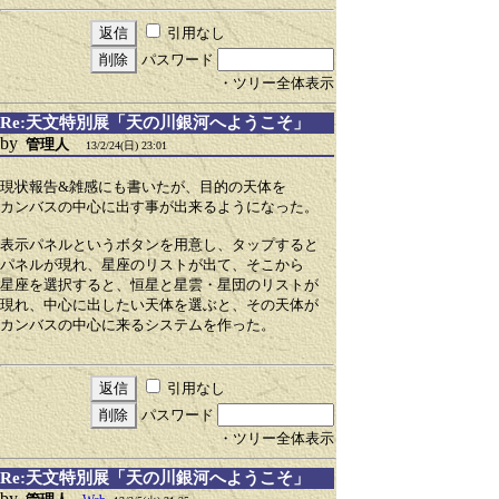
引用なし
パスワード
・ツリー全体表示
Re:天文特別展「天の川銀河へようこそ」
by
管理人
13/2/24(日) 23:01
現状報告&雑感にも書いたが、目的の天体を
カンバスの中心に出す事が出来るようになった。
表示パネルというボタンを用意し、タップすると
パネルが現れ、星座のリストが出て、そこから
星座を選択すると、恒星と星雲・星団のリストが
現れ、中心に出したい天体を選ぶと、その天体が
カンバスの中心に来るシステムを作った。
引用なし
パスワード
・ツリー全体表示
Re:天文特別展「天の川銀河へようこそ」
by