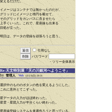
変えるだけだ。
イメージはコンテナでは無かったのだが、
グリッドにイメージと楕円を載せて、
そのグリッドをカンバスに含ませたら
上手くいった。これで、星座線も出来る
目処が立った。
明日は、データの登録を頑張ろうと思う。
引用なし
パスワード
・ツリー全体表示
Re:天文特別展「天の川銀河へようこそ」
by
管理人
Web
13/2/3(日) 20:31
選択中のもののボタンの色を変えるようにした。
これに意外とてこずった。
星データの入力がほぼ終わった。
星雲・星団入力が半分くらい終わった。
星座線登録システムを来週作ろうと思っている。