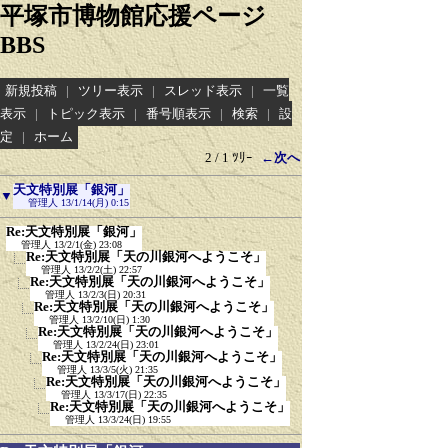
平塚市博物館応援ページ
BBS
新規投稿
|
ツリー表示
|
スレッド表示
|
一覧
表示
|
トピック表示
|
番号順表示
|
検索
|
設
定
|
ホーム
2 / 1 ﾂﾘｰ
←次へ
天文特別展「銀河」
▼
管理人
13/1/14(月) 0:15
Re:天文特別展「銀河」
管理人
13/2/1(金) 23:08
Re:天文特別展「天の川銀河へようこそ」
管理人
13/2/2(土) 22:57
Re:天文特別展「天の川銀河へようこそ」
管理人
13/2/3(日) 20:31
Re:天文特別展「天の川銀河へようこそ」
管理人
13/2/10(日) 1:30
Re:天文特別展「天の川銀河へようこそ」
管理人
13/2/24(日) 23:01
Re:天文特別展「天の川銀河へようこそ」
管理人
13/3/5(火) 21:35
Re:天文特別展「天の川銀河へようこそ」
管理人
13/3/17(日) 22:35
Re:天文特別展「天の川銀河へようこそ」
管理人
13/3/24(日) 19:55