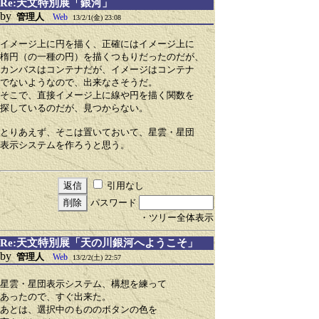
Re:天文特別展「銀河」
by
管理人
Web
13/2/1(金) 23:08
イメージ上に円を描く、正確にはイメージ上に
楕円（の一種の円）を描くつもりだったのだが、
カンバスはコンテナだが、イメージはコンテナ
でないようなので、出来なさそうだ。
そこで、直接イメージ上に線や円を描く関数を
探しているのだが、見つからない。
とりあえず、そこは置いておいて、星雲・星団
表示システムを作ろうと思う。
引用なし
パスワード
・ツリー全体表示
Re:天文特別展「天の川銀河へようこそ」
by
管理人
Web
13/2/2(土) 22:57
星雲・星団表示システム、構想を練って
あったので、すぐ出来た。
あとは、選択中のもののボタンの色を