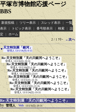
平塚市博物館応援ページ
BBS
新規投稿
|
ツリー表示
|
スレッド表示
|
一覧
表示
|
トピック表示
|
番号順表示
|
検索
|
設
定
|
ホーム
2 / 1 ﾂﾘｰ
←次へ
天文特別展「銀河」
▼
管理人
13/1/14(月) 0:15
Re:天文特別展「天の川銀河へようこそ」
管理人
13/2/3(日) 20:31
Re:天文特別展「天の川銀河へようこそ」
管理人
13/2/10(日) 1:30
Re:天文特別展「天の川銀河へようこそ」
管理人
13/2/24(日) 23:01
Re:天文特別展「天の川銀河へようこそ」
管理人
13/3/5(火) 21:35
Re:天文特別展「天の川銀河へようこそ」
管理人
13/3/17(日) 22:35
Re:天文特別展「天の川銀河へようこそ」
管理人
13/3/24(日) 19:55
Re:天文特別展「天の川銀河へようこそ」
by
管理人
Web
13/2/3(日) 20:31