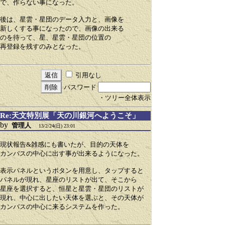
で、作らない事になった。
後は、星雲・星団のデータ入力と、画像を
新しくする事になったので、画像の出来る
のを待って、星、星雲・星団の位置の
再登録を残すのみとなった。
引用なし
パスワード
・ツリー全体表示
Re:天文特別展「天の川銀河へようこそ」
by
管理人
13/2/24(日) 23:01
現状報告&雑感にも書いたが、目的の天体を
カンバスの中心に出す事が出来るようになった。
表示パネルというボタンを用意し、タップすると
パネルが現れ、星座のリストが出て、そこから
星座を選択すると、恒星と星雲・星団のリストが
現れ、中心に出したい天体を選ぶと、その天体が
カンバスの中心に来るシステムを作った。