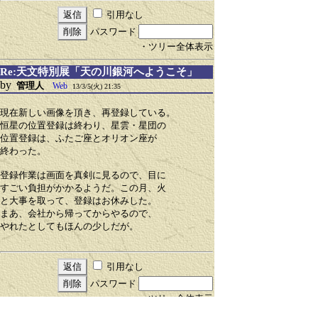
引用なし
パスワード
・ツリー全体表示
Re:天文特別展「天の川銀河へようこそ」
by
管理人
Web
13/3/5(火) 21:35
現在新しい画像を頂き、再登録している。
恒星の位置登録は終わり、星雲・星団の
位置登録は、ふたご座とオリオン座が
終わった。
登録作業は画面を真剣に見るので、目に
すごい負担がかかるようだ。この月、火
と大事を取って、登録はお休みした。
まあ、会社から帰ってからやるので、
やれたとしてもほんの少しだが。
引用なし
パスワード
・ツリー全体表示