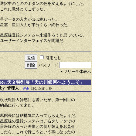
選択中のもののボタンの色を変えるようにした。
これに意外とてこずった。
星データの入力がほぼ終わった。
星雲・星団入力が半分くらい終わった。
星座線登録システムを来週作ろうと思っている。
ユーザーインターフェイスが問題だ。
引用なし
パスワード
・ツリー全体表示
Re:天文特別展「天の川銀河へようこそ」
by
管理人
Web
13/2/10(日) 1:30
現状報告＆雑感にも書いたが、第一回目の
納品に行って来た。
鳫館長には結構気に入ってもらえたようだ。
星座線の登録システムは、右クリックでの
星座線の入った画像との切り替えをお見せ
したら、これで行こうという事になったの