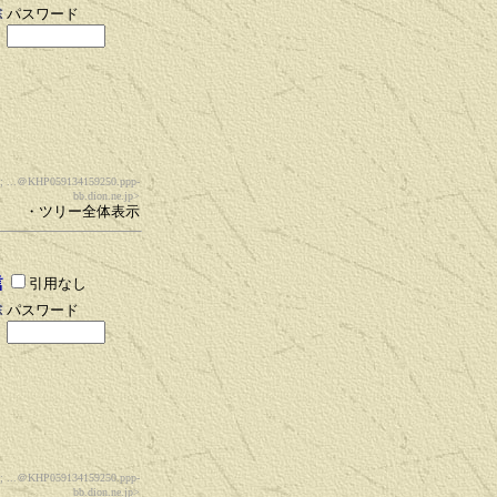
パスワード
 ...
＠KHP059134159250.ppp-
bb.dion.ne.jp>
・ツリー全体表示
引用なし
パスワード
 ...
＠KHP059134159250.ppp-
bb.dion.ne.jp>