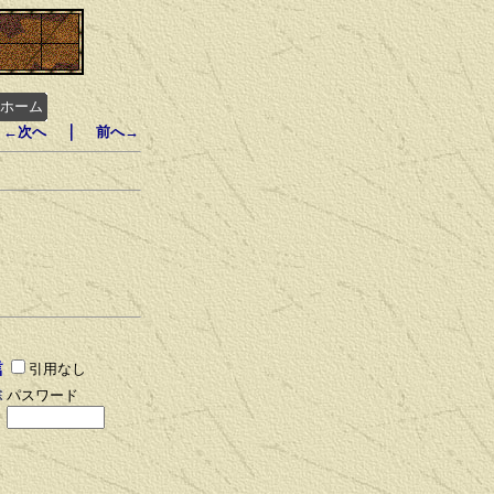
ホーム
｜
←次へ
前へ→
引用なし
パスワード