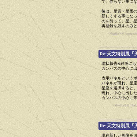
で、作らない事に
後は、星雲・星団
新しくする事にな
のを待って、星、
再登録を残すのみ
<Mozilla/4.0 (compat
Re:天文特別展
現状報告&雑感にも
カンバスの中心に
表示パネルという
パネルが現れ、星
星座を選択すると
現れ、中心に出し
カンバスの中心に
<Mozilla/5.0 (iPa
Re:天文特別展
現在新しい画像を