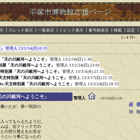
示
┃
スレッド表示
┃
一覧表示
┃
トピック表示
┃
番号順表示
┃
検索
┃
設定
┃
2 / 4 ﾂﾘｰ
河」
管理人
13/1/14(月) 0:15
展「天の川銀河へようこそ」
管理人
13/2/10(日) 1:30
特別展「天の川銀河へようこそ」
管理人
13/2/24(日) 23:01
天文特別展「天の川銀河へようこそ」
管理人
13/3/5(火) 21:35
:天文特別展「天の川銀河へようこそ」
管理人
13/3/17(日) 22:35
Re:天文特別展「天の川銀河へようこそ」
管理人
13/3/24(日) 19:55
「天の川銀河へようこそ」
管理人
- 13/2/10(日) 1:30 -
も書いたが、第一回目の
。
に入ってもらえたようだ。
テムは、右クリックでの
像との切り替えをお見せ
こうという事になったの