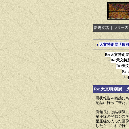
新規投稿
┃
ツリー表
▼
天文特別展「銀
Re:天文特別
Re:天文
Re:
Re
Re:天文特別展
現状報告＆雑感に
納品に行って来た
鳫館長には結構気
星座線の登録シス
星座線の入った画
したら、これで行