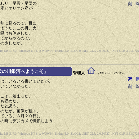
終わり、星雲・星団の
ご座とオリオン座が
真剣に見るので、目に
るようだ。この月、火
登録はお休みした。
ってからやるので、
んの少しだが。
ible; MSIE 7.0; Windows NT 6.1; WOW64; Trident/5.0; SLCC2; .NET CLR 2.0.50727; .NET CLR 3.5.30729;
「天の川銀河へようこそ」
管理人
- 13/3/17(日) 22:35 -
では、いろいろ書いていたが、
書いていなかった。
うこそ」始まった。
品も収めた。
ったと思う。
たのだが、画像が粗く、
している。３月２０日に
その時にデジカメで撮影しよう
ible; MSIE 7.0; Windows NT 6.1; WOW64; Trident/5.0; SLCC2; .NET CLR 2.0.50727; .NET CLR 3.5.30729;