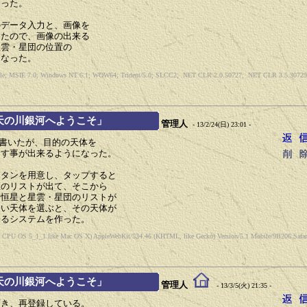
なった。
のデータ入力と、画像を
ったので、画像の出来る
星雲・星団の位置の
となった。
ible; MSIE 7.0; Windows NT 6.1; WOW64; Trident/5.0; SLCC2; .NET CLR 2.0.50727; .NET CLR 3.5.30729;
「天の川銀河へようこそ」
管理人
- 13/2/24(日) 23:01 -
書いたが、目的の天体を
出す事が出来るようになった。
ボタンを用意し、タップすると
座のリストが出て、そこから
、恒星と星雲・星団のリストが
たい天体を選ぶと、その天体が
来るシステムを作った。
d; CPU OS 5_1_1 like Mac OS X) AppleWebKit/534.46 (KHTML, like Gecko) Version/5.1 Mobile/9B206 Safari
「天の川銀河へようこそ」
管理人
- 13/3/5(火) 21:35 -
頂き、再登録している。