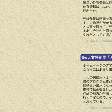
恒星の位置登録は
位置登録は、ふた
終わった。
登録作業は画面を
すごい負担がかか
と大事を取って、
まあ、会社から帰
やれたとしてもほ
<Mozilla/4.0 (compat
Re:天文特別展
ホームページの方
こちらにはあまり
「天の川銀河へよ
僕のプログラム作
結構良い展示にな
携帯で動画撮影し
作品の魅力が半減
行く予定なので、
と思っている。
<Mozilla/4.0 (compat