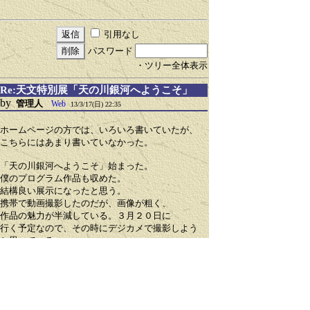
引用なし
パスワード
・ツリー全体表示
Re:天文特別展「天の川銀河へようこそ」
by
管理人
Web
13/3/17(日) 22:35
ホームページの方では、いろいろ書いていたが、
こちらにはあまり書いていなかった。
「天の川銀河へようこそ」始まった。
僕のプログラム作品も収めた。
結構良い展示になったと思う。
携帯で動画撮影したのだが、画像が粗く、
作品の魅力が半減している。３月２０日に
行く予定なので、その時にデジカメで撮影しよう
と思っている。
引用なし
パスワード