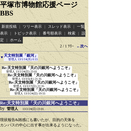
平塚市博物館応援ページ
BBS
新規投稿
|
ツリー表示
|
スレッド表示
|
一覧
表示
|
トピック表示
|
番号順表示
|
検索
|
設
定
|
ホーム
2 / 1 ﾂﾘｰ
←次へ
天文特別展「銀河」
▼
管理人
13/1/14(月) 0:15
Re:天文特別展「天の川銀河へようこそ」
管理人
13/2/24(日) 23:01
Re:天文特別展「天の川銀河へようこそ」
管理人
13/3/5(火) 21:35
Re:天文特別展「天の川銀河へようこそ」
管理人
13/3/17(日) 22:35
Re:天文特別展「天の川銀河へようこそ」
管理人
13/3/24(日) 19:55
Re:天文特別展「天の川銀河へようこそ」
by
管理人
13/2/24(日) 23:01
現状報告&雑感にも書いたが、目的の天体を
カンバスの中心に出す事が出来るようになった。