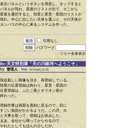
表示パネルというボタンを用意し、タップすると
パネルが現れ、星座のリストが出て、そこから
星座を選択すると、恒星と星雲・星団のリストが
現れ、中心に出したい天体を選ぶと、その天体が
カンバスの中心に来るシステムを作った。
引用なし
パスワード
・ツリー全体表示
Re:天文特別展「天の川銀河へようこそ」
by
管理人
Web
13/3/5(火) 21:35
現在新しい画像を頂き、再登録している。
恒星の位置登録は終わり、星雲・星団の
位置登録は、ふたご座とオリオン座が
終わった。
登録作業は画面を真剣に見るので、目に
すごい負担がかかるようだ。この月、火
と大事を取って、登録はお休みした。
まあ、会社から帰ってからやるので、
やれたとしてもほんの少しだが。