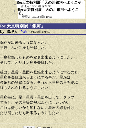
Re:天文特別展「天の川銀河へようこそ」
管理人
13/3/17(日) 22:35
Re:天文特別展「天の川銀河へようこ
そ」
管理人
13/3/24(日) 19:55
Re:天文特別展「銀河」
by
管理人
Web
13/1/20(日) 21:55
保存が出来るようになった。
早速、ふたご座を登録した。
一度登録したものを変更出来るようにした。
そして、オリオン座を登録した。
後は、星雲・星団を登録出来るようにするのと、
星座を登録出来るようにする事だ。星座は
多角形の登録になる。それから星座の星を結ぶ
線も入れられるようにしたい。
星座毎に、星、星雲・星団を出して、タップ
すると、その星等に飛ぶようにしたいが、
これは難しいかも知れない。星座の線を付け
たり消したりも出来るようにしたい。