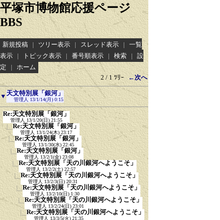
平塚市博物館応援ページ
BBS
新規投稿
|
ツリー表示
|
スレッド表示
|
一覧
表示
|
トピック表示
|
番号順表示
|
検索
|
設
定
|
ホーム
2 / 1 ﾂﾘｰ
←次へ
天文特別展「銀河」
▼
管理人
13/1/14(月) 0:15
Re:天文特別展「銀河」
管理人
13/1/20(日) 21:55
Re:天文特別展「銀河」
管理人
13/1/24(木) 23:17
Re:天文特別展「銀河」
管理人
13/1/30(水) 22:45
Re:天文特別展「銀河」
管理人
13/2/1(金) 23:08
Re:天文特別展「天の川銀河へようこそ」
管理人
13/2/2(土) 22:57
Re:天文特別展「天の川銀河へようこそ」
管理人
13/2/3(日) 20:31
Re:天文特別展「天の川銀河へようこそ」
管理人
13/2/10(日) 1:30
Re:天文特別展「天の川銀河へようこそ」
管理人
13/2/24(日) 23:01
Re:天文特別展「天の川銀河へようこそ」
管理人
13/3/5(火) 21:35