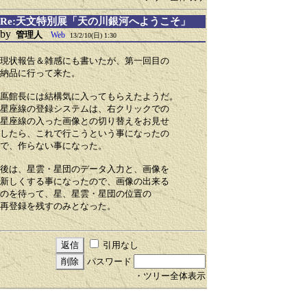
Re:天文特別展「天の川銀河へようこそ」
by
管理人
Web
13/2/10(日) 1:30
現状報告＆雑感にも書いたが、第一回目の
納品に行って来た。
鳫館長には結構気に入ってもらえたようだ。
星座線の登録システムは、右クリックでの
星座線の入った画像との切り替えをお見せ
したら、これで行こうという事になったの
で、作らない事になった。
後は、星雲・星団のデータ入力と、画像を
新しくする事になったので、画像の出来る
のを待って、星、星雲・星団の位置の
再登録を残すのみとなった。
引用なし
パスワード
・ツリー全体表示
Re:天文特別展「天の川銀河へようこそ」