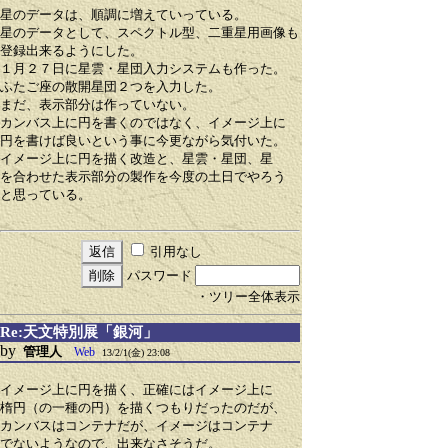
星のデータは、順調に増えていっている。
星のデータとして、スペクトル型、二重星用画像も
登録出来るようにした。
１月２７日に星雲・星団入力システムも作った。
ふたご座の散開星団２つを入力した。
まだ、表示部分は作っていない。
カンバス上に円を書くのではなく、イメージ上に
円を書けば良いという事に今更ながら気付いた。
イメージ上に円を描く改造と、星雲・星団、星
を合わせた表示部分の製作を今度の土日でやろう
と思っている。
引用なし
パスワード
・ツリー全体表示
Re:天文特別展「銀河」
by
管理人
Web
13/2/1(金) 23:08
イメージ上に円を描く、正確にはイメージ上に
楕円（の一種の円）を描くつもりだったのだが、
カンバスはコンテナだが、イメージはコンテナ
でないようなので、出来なさそうだ。