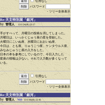
引用なし
パスワード
・ツリー全体表示
Re:天文特別展「銀河」
by
管理人
13/1/24(木) 23:17
手がすべって、月曜日の投稿を消してしまった。
月曜日は、いっかくじゅう座の星を登録した。
火曜日にこいぬ座、水曜日におおいぬ座、
今日は、とも座、りゅうこつ座、ケンタウルス座、
みなみじゅうじ座の入力をした。
日本の本を参考にしているので、今日入力した
星座の情報は少ない。それで入力数が多くなって
いる。
引用なし
パスワード
・ツリー全体表示
Re:天文特別展「銀河」
by
管理人
Web
13/1/30(水) 22:45