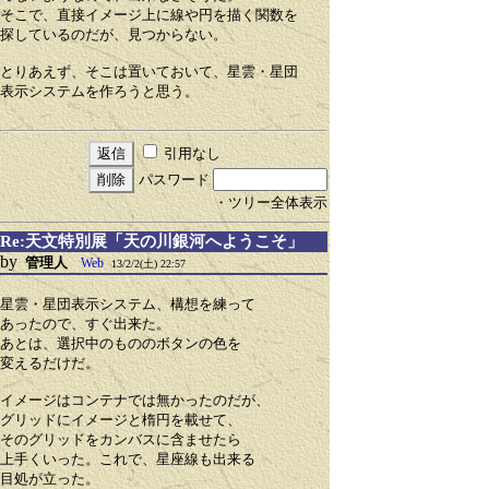
そこで、直接イメージ上に線や円を描く関数を
探しているのだが、見つからない。
とりあえず、そこは置いておいて、星雲・星団
表示システムを作ろうと思う。
引用なし
パスワード
・ツリー全体表示
Re:天文特別展「天の川銀河へようこそ」
by
管理人
Web
13/2/2(土) 22:57
星雲・星団表示システム、構想を練って
あったので、すぐ出来た。
あとは、選択中のもののボタンの色を
変えるだけだ。
イメージはコンテナでは無かったのだが、
グリッドにイメージと楕円を載せて、
そのグリッドをカンバスに含ませたら
上手くいった。これで、星座線も出来る
目処が立った。