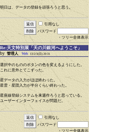
明日は、データの登録を頑張ろうと思う。
引用なし
パスワード
・ツリー全体表示
Re:天文特別展「天の川銀河へようこそ」
by
管理人
Web
13/2/3(日) 20:31
選択中のもののボタンの色を変えるようにした。
これに意外とてこずった。
星データの入力がほぼ終わった。
星雲・星団入力が半分くらい終わった。
星座線登録システムを来週作ろうと思っている。
ユーザーインターフェイスが問題だ。
引用なし
パスワード
・ツリー全体表示