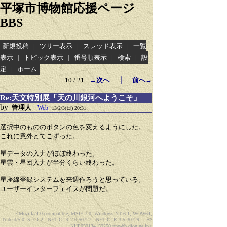
平塚市博物館応援ページ
BBS
新規投稿
|
ツリー表示
|
スレッド表示
|
一覧
表示
|
トピック表示
|
番号順表示
|
検索
|
設
定
|
ホーム
｜
10 / 21
←次へ
前へ→
Re:天文特別展「天の川銀河へようこそ」
by
管理人
Web
13/2/3(日) 20:31
選択中のもののボタンの色を変えるようにした。
これに意外とてこずった。
星データの入力がほぼ終わった。
星雲・星団入力が半分くらい終わった。
星座線登録システムを来週作ろうと思っている。
ユーザーインターフェイスが問題だ。
<Mozilla/4.0 (compatible; MSIE 7.0; Windows NT 6.1; WOW64;
Trident/5.0; SLCC2; .NET CLR 2.0.50727; .NET CLR 3.5.30729; ...
＠
KHP059134159250.ppp-bb.dion.ne.jp>