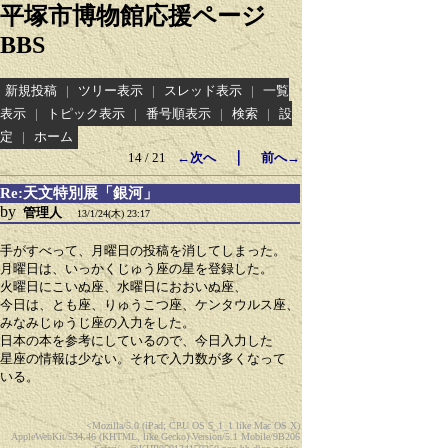
平塚市博物館応援ページ
BBS
新規投稿
|
ツリー表示
|
スレッド表示
|
一覧
表示
|
トピック表示
|
番号順表示
|
検索
|
設
定
|
ホーム
｜
14 / 21
←次へ
前へ→
Re:天文特別展「銀河」
by
管理人
13/1/24(木) 23:17
手がすべって、月曜日の投稿を消してしまった。
月曜日は、いっかくじゅう座の星を登録した。
火曜日にこいぬ座、水曜日におおいぬ座、
今日は、とも座、りゅうこつ座、ケンタウルス座、
みなみじゅうじ座の入力をした。
日本の本を参考にしているので、今日入力した
星座の情報は少ない。それで入力数が多くなって
いる。
<Mozilla/5.0 (iPad; CPU OS 5_1_1 like Mac OS X)
AppleWebKit/534.46 (KHTML, like Gecko) Version/5.1 Mobile/9B206