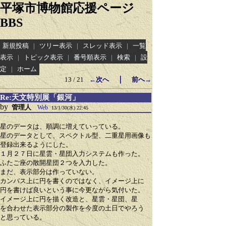
平塚市博物館応援ページ
BBS
新規投稿
|
ツリー表示
|
スレッド表示
|
一覧
表示
|
トピック表示
|
番号順表示
|
検索
|
設
定
|
ホーム
｜
13 / 21
←次へ
前へ→
Re:天文特別展「銀河」
by
管理人
Web
13/1/30(水) 22:45
星のデータは、順調に増えていっている。
星のデータとして、スペクトル型、二重星用画像も
登録出来るようにした。
１月２７日に星雲・星団入力システムも作った。
ふたご座の散開星団２つを入力した。
まだ、表示部分は作っていない。
カンバス上に円を書くのではなく、イメージ上に
円を書けば良いという事に今更ながら気付いた。
イメージ上に円を描く改造と、星雲・星団、星
を合わせた表示部分の製作を今度の土日でやろう
と思っている。