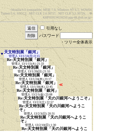
<Mozilla/4.0 (compatible; MSIE 7.0; Windows NT 6.1; WOW64;
Trident/5.0; SLCC2; .NET CLR 2.0.50727; .NET CLR 3.5.30729; ...
＠
KHP059134159250.ppp-bb.dion.ne.jp>
引用なし
パスワード
・ツリー全体表示
天文特別展「銀河」
▼
管理人
13/1/14(月) 0:15
Re:天文特別展「銀河」
管理人
13/1/15(火) 21:33
Re:天文特別展「銀河」
管理人
13/1/20(日) 21:55
Re:天文特別展「銀河」
管理人
13/1/24(木) 23:17
Re:天文特別展「銀河」
≪
管理人
13/1/30(水) 22:45
Re:天文特別展「銀河」
管理人
13/2/1(金) 23:08
Re:天文特別展「天の川銀河へようこそ」
管理人
13/2/2(土) 22:57
Re:天文特別展「天の川銀河へようこ
そ」
管理人
13/2/3(日) 20:31
Re:天文特別展「天の川銀河へようこ
そ」
管理人
13/2/10(日) 1:30
Re:天文特別展「天の川銀河へようこ
そ」
管理人
13/2/24(日) 23:01